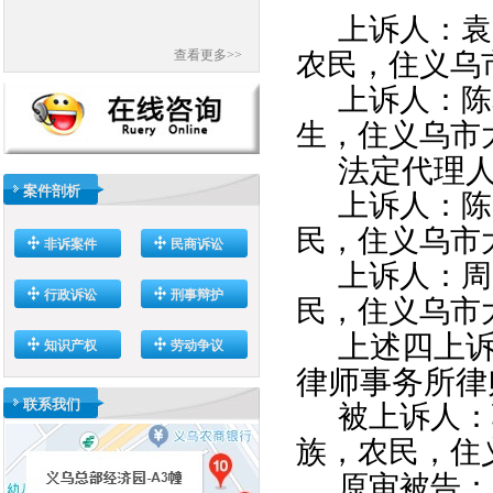
上诉人：袁
查看更多>>
农民，住义乌
上诉人：陈
生，住义乌市
法定代理
案件剖析
上诉人：陈
民，住义乌市
非诉案件
民商诉讼
上诉人：周
行政诉讼
刑事辩护
民，住义乌市
上述四上
知识产权
劳动争议
律师事务所律
联系我们
被上诉人：
族，农民，住
原审被告：