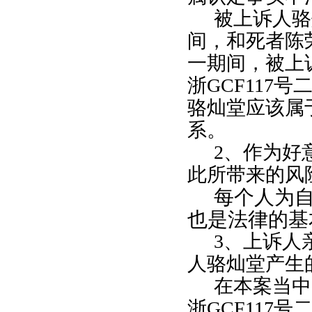
被上诉人骆
间，和死者陈
一期间，被上
浙
GCF117
号
骆灿堂应该属
系。
2
、作为好
此所带来的风
每个人为
也是法律的基
3
、上诉人
人骆灿堂产生
在本案当中
浙
GCF117
号