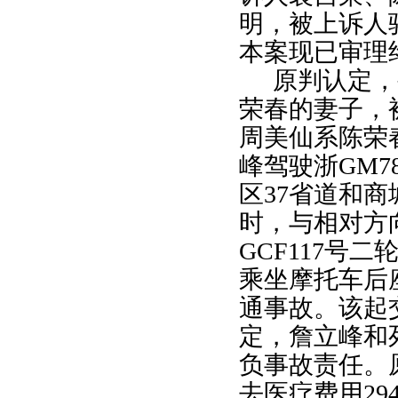
明，被上诉人
本案现已审理
原判认定，
荣春的妻子，
周美仙系陈荣
峰驾驶浙
GM7
区
37
省道和商
时，与相对方
GCF117
号二
乘坐摩托车后
通事故。该起
定，詹立峰和
负事故责任。
去医疗费用
29