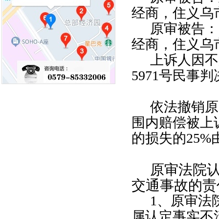
经商，住义乌
原审被告：
经商，住义乌
上诉人因不
5971
号民事判
依法撤销原
围内赔偿被上
的损失的
25%
原审法院
交通事故的责
1
、原审法
属认定事实不