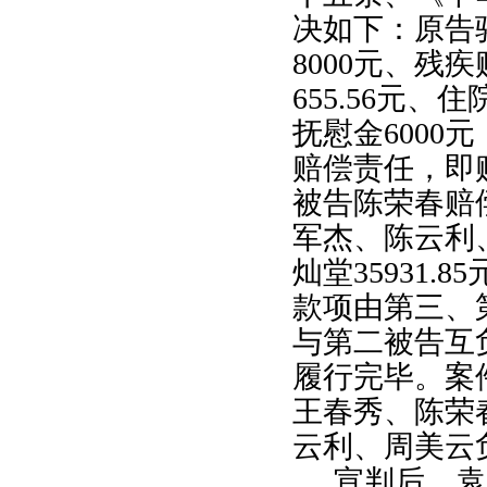
决如下：原告
8000
元、残疾
655.56
元、住
抚慰金
6000
元
赔偿责任，即
被告陈荣春赔
军杰、陈云利
灿堂
35931.85
款项由第三、
与第二被告互
履行完毕。案
王春秀、陈荣
云利、周美云
宣判后，袁