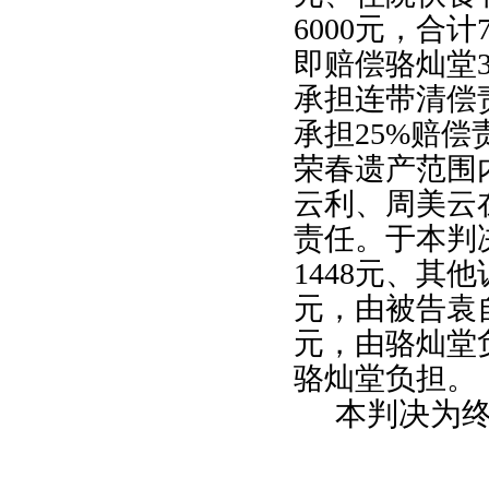
6000
元，合计
即赔偿骆灿堂
承担连带清偿
承担
25%
赔偿
荣春遗产范围
云利、周美云
责任。于本判
1448
元、其他
元，由被告袁
元，由骆灿堂
骆灿堂负担。
本判决为