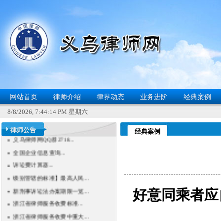
网站首页
律师介绍
律界动态
业务进阶
经典案例
8/8/2026, 7:44:15 PM 星期六
义乌律师网QQ群2718...
律师公告
经典案例
全国企业信息查询...
诉讼费计算器...
级别管辖的标准】最高人民...
新刑事诉讼法办案期限一览...
浙江省律师服务收费标准...
好意同乘者应
浙江省律师服务收费中重大...