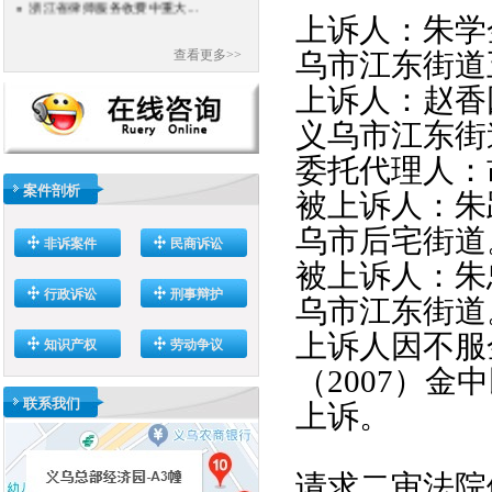
上诉人：朱学
查看更多>>
乌市江东街道
上诉人：赵香
义乌市江东街
委托代理人：
案件剖析
被上诉人：朱
乌市后宅街道
非诉案件
民商诉讼
被上诉人：朱
行政诉讼
刑事辩护
乌市江东街道
上诉人因不服
知识产权
劳动争议
（
2007
）金中
联系我们
上诉。
请求二审法院