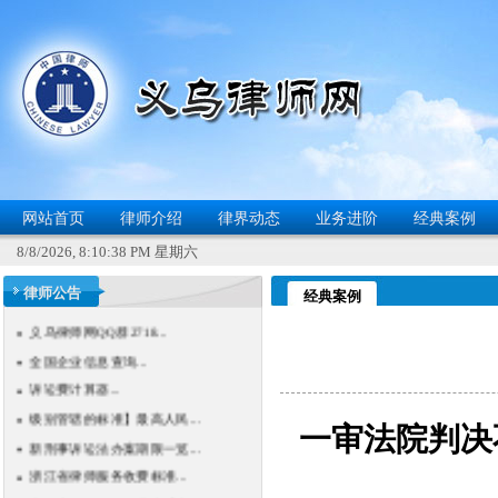
网站首页
律师介绍
律界动态
业务进阶
经典案例
8/8/2026, 8:10:39 PM 星期六
律师公告
义乌律师网QQ群2718...
经典案例
全国企业信息查询...
诉讼费计算器...
级别管辖的标准】最高人民...
新刑事诉讼法办案期限一览...
一审法院判决
浙江省律师服务收费标准...
浙江省律师服务收费中重大...