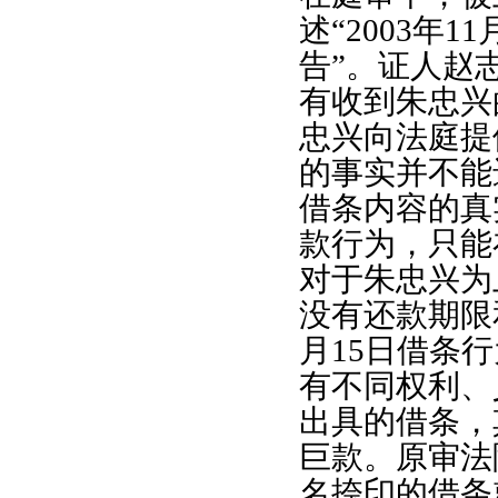
述“
2003
年
11
告”。证人赵
有收到朱忠兴
忠兴向法庭提
的事实并不能
借条内容的真
款行为，只能
对于朱忠兴为
没有还款期限
月
15
日借条行
有不同权利、
出具的借条，
巨款。原审法
名捺印的借条